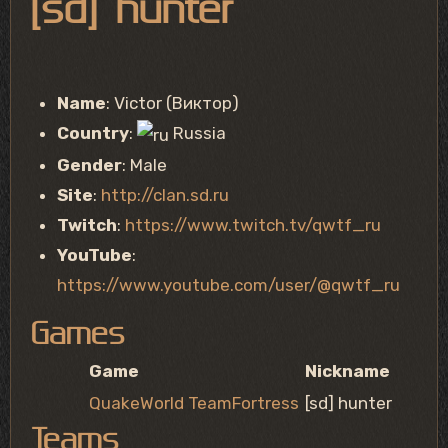
[sd] hunter
Name
: Victor (Виктор)
Country
:
Russia
Gender
: Male
Site
:
http://clan.sd.ru
Twitch
:
https://www.twitch.tv/qwtf_ru
YouTube
:
https://www.youtube.com/user/@qwtf_ru
Games
Game
Nickname
QuakeWorld TeamFortress
[sd] hunter
Teams