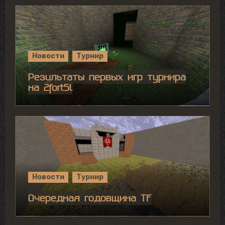
Новости
Турнир
Результаты первых игр турнира
на 2fort5l
Новости
Турнир
Очередная годовщина TF