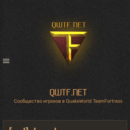
Перейти
к
содержимому
QWTF.NET
Сообщество игроков в QuakeWorld TeamFortress