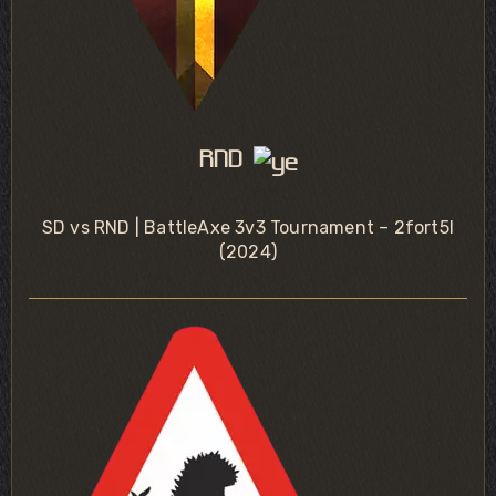
RND
SD vs RND | BattleAxe 3v3 Tournament – 2fort5l
(2024)