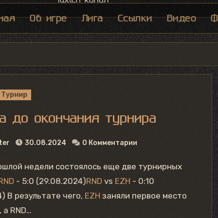
ная
Об игре
Лига
Ссылки
Видео
Ф
Турнир
а до окончания турнира
ter
30.08.2024
0 Комментарии
RND
- 5:0 (29.08.2024)
RND
vs
EZH
- 0:10
4) В результате чего,
EZH
заняли первое место
, а RND…