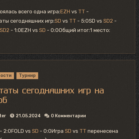
тоялась всего одна игра:
EZH
vs
TT
-
аты сегодняшних игр:
SD
vs
TT
- 5:0SD vs
SD2
-
SD2
- 1:0EZH vs
SD
- 0:0Общий итог:1 место:
вости
Турнир
таты сегодняшних игр на
b6
ter
21.05.2024
0 Комментарии
- 2:0FOLD vs
SD
- 0:0Игра
SD
vs
TT
перенесена