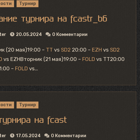
вости
Турнир
ание турнира на fcastr_b6
ter
20.05.2024
0 Комментарии
ик (20 мая)19:00 –
TT
vs
SD2
20:00 –
EZH
vs
SD2
D
vs EZHВторник (21 мая)19:00 –
FOLD
vs TT20:00
1:00 –
FOLD
vs…
вости
Турнир
турнира на fcast
ter
17.05.2024
0 Комментарии