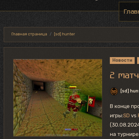
Глав
Главная страница
[sd] hunter
Новости
2 матч
[sd] hun
В конце прошлой недели состоялось еще две турнирных
игры:
SD
vs
(30.08.202
на турнире