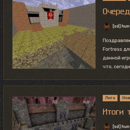
Очеред
[sd] hun
Поздравляю всех с очередной годовщиной выхода Team
Fortress д
данной игр
что, сегод
Лига
Но
Итоги 
[sd] hun