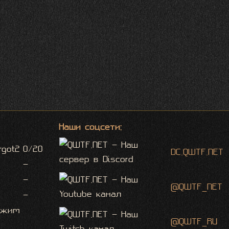
Наши соцсети:
rgot2
0/20
DC.QWTF.NET
-
-
@QWTF_NET
-
ежим
@QWTF_RU