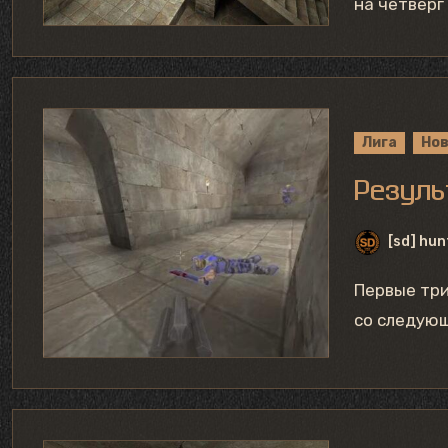
на четверг
Лига
Но
Резуль
[sd] hun
Первые тр
со следую