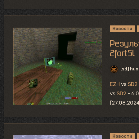
Новости
Резуль
2fort5l
[sd] hun
EZH
vs
SD2
vs
SD2
- 6:
(27.08.202
Новости