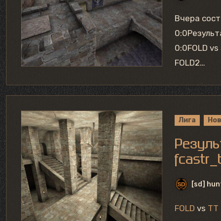
Вчера сос
0:0Результ
0:0FOLD vs
FOLD2…
Лига
Но
Резуль
fcastr_
[sd] hun
FOLD
vs
TT