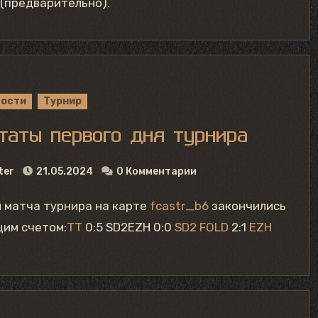
 (предварительно).
вости
Турнир
таты первого дня турнира
ter
21.05.2024
0 Комментарии
и матча турнира на карте
fcastr_b6
закончились
щим счетом:
TT
0:5 SD2EZH 0:0
SD2
FOLD
2:1
EZH