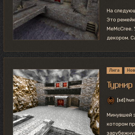
На следую
Это ремейк
MeMcCree. 
декором. С
Лига
Но
Турнир 
[sd] hun
Минувшей зимой у нас прошел турнир на карте frozen1, в
котором пр
зарубежную