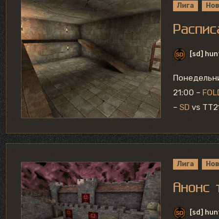
Лига
Но
Распис
[sd] hun
Понедельн
21:00 –
FOL
–
SD
vs TT2
Лига
Но
Анонс 
[sd] hun