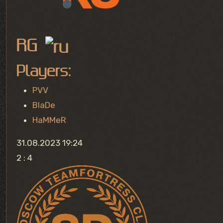
RG
Players:
PVV
BlaDe
HaMMeR
31.08.2023 19:24
2 : 4