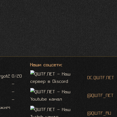
Наши соцсети:
rgot2
0/20
DC.QWTF.NET
-
-
@QWTF_NET
-
ежим
@QWTF_RU