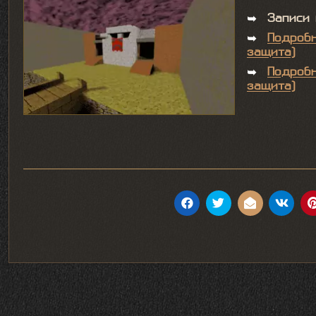
➥
Записи
➥
Подробн
защита)
➥
Подробн
защита)