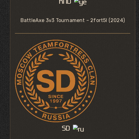
RND
BattleAxe 3v3 Tournament – 2fort5l (2024)
SD