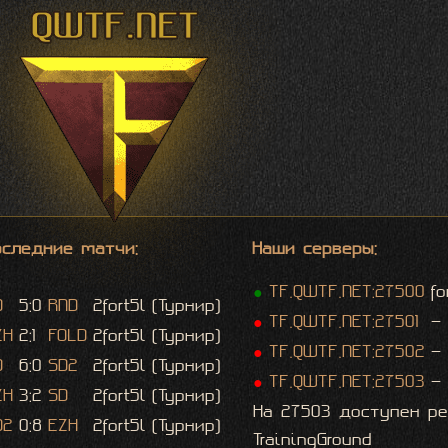
Перейти
к
содержимому
оследние матчи:
Наши серверы:
●
TF.QWTF.NET:27500
fo
D
5:0
RND
2fort5l
(Турнир)
●
TF.QWTF.NET:27501
-
ZH
2:1
FOLD
2fort5l
(Турнир)
●
TF.QWTF.NET:27502
-
D
6:0
SD2
2fort5l
(Турнир)
●
TF.QWTF.NET:27503
-
ZH
3:2
SD
2fort5l
(Турнир)
На 27503 доступен р
D2
0:8
EZH
2fort5l
(Турнир)
TrainingGround