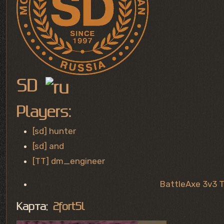
SD
Players:
[sd] hunter
[sd] and
[TT] dm_engineer
BattleAxe 3v3 T
Карта:
2fort5l