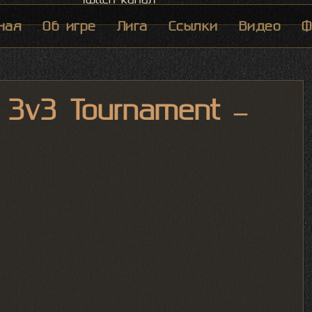
ная
Об игре
Лига
Ссылки
Видео
Ф
e 3v3 Tournament –