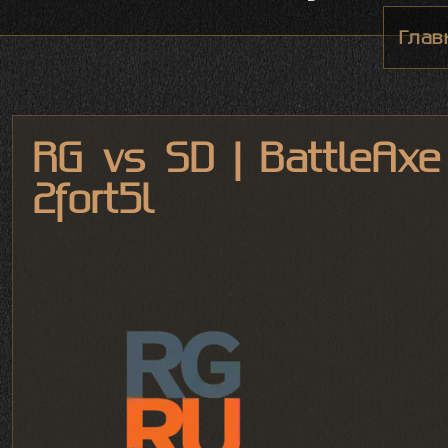
Глав
RG vs SD | BattleAx
2fort5l