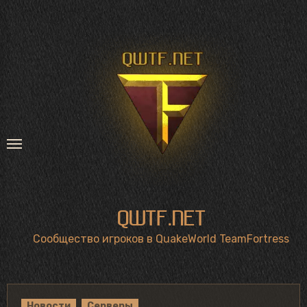
Перейти
к
содержимому
QWTF.NET
Сообщество игроков в QuakeWorld TeamFortress
Новости
Серверы