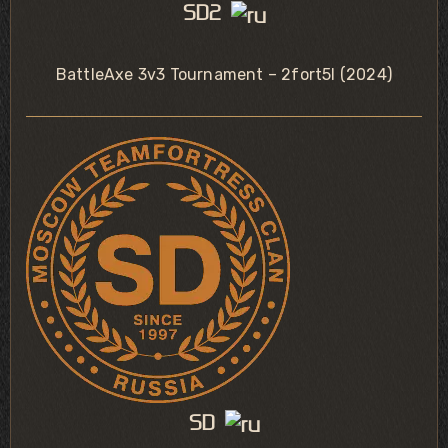
SD2
BattleAxe 3v3 Tournament – 2fort5l (2024)
SD