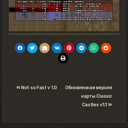
Навигация
Not so Fast v 1.0
Обновленная версия
по
карты Classic
записям
Castles v1.1