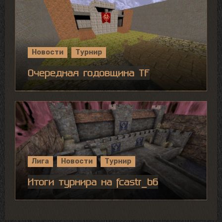
Новости
Турнир
Очередная годовщина TF
Лига
Новости
Турнир
Итоги турнира на fcastr_b6