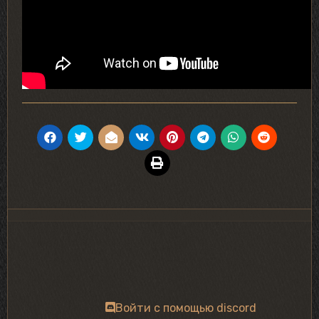
Войти с помощью discord