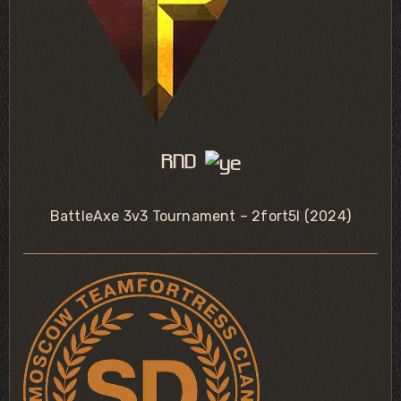
RND
BattleAxe 3v3 Tournament – 2fort5l (2024)