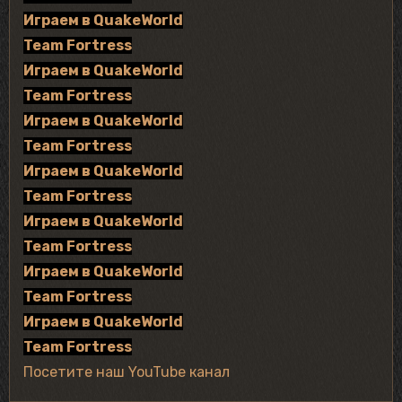
Играем в QuakeWorld
Team Fortress
Играем в QuakeWorld
Team Fortress
Играем в QuakeWorld
Team Fortress
Играем в QuakeWorld
Team Fortress
Играем в QuakeWorld
Team Fortress
Играем в QuakeWorld
Team Fortress
Играем в QuakeWorld
Team Fortress
Посетите наш YouTube канал