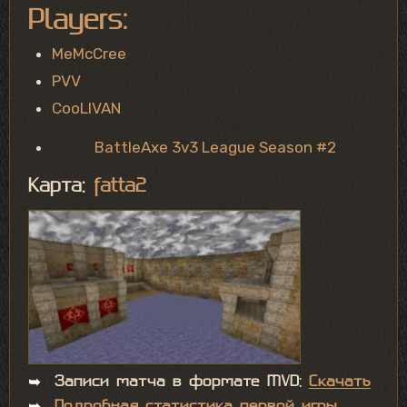
Players:
MeMcCree
PVV
CooLIVAN
BattleAxe 3v3 League Season #2
Карта:
fatta2
➥
Записи матча в формате MVD:
Скачать
➥
Подробная статистика первой игры