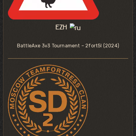
EZH
BattleAxe 3v3 Tournament – 2fort5l (2024)