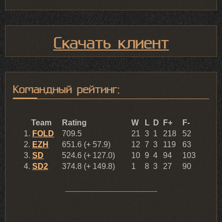
Скачать клиент
Командный рейтинг: