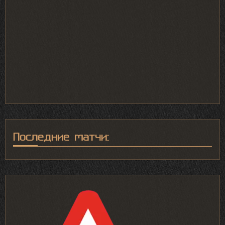
Последние матчи: