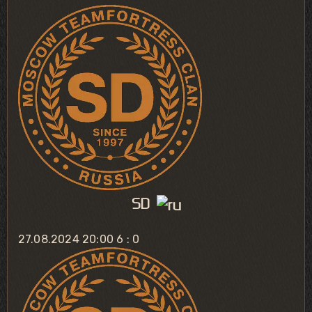
SD
27.08.2024 20:00
6 : 0