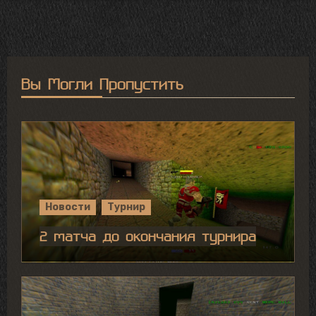
Вы Могли Пропустить
Новости
Турнир
2 матча до окончания турнира